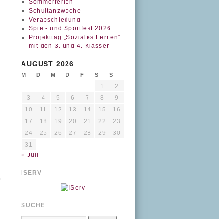
Sommerferien
Schultanzwoche
Verabschiedung
Spiel- und Sportfest 2026
Projekttag „Soziales Lernen“
mit den 3. und 4. Klassen
AUGUST 2026
M
D
M
D
F
S
S
1
2
3
4
5
6
7
8
9
10
11
12
13
14
15
16
17
18
19
20
21
22
23
24
25
26
27
28
29
30
31
« Juli
ISERV
→
SUCHE