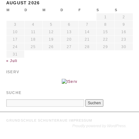
AUGUST 2026
M
D
M
D
F
S
S
1
2
3
4
5
6
7
8
9
10
11
12
13
14
15
16
17
18
19
20
21
22
23
24
25
26
27
28
29
30
31
« Juli
ISERV
SUCHE
GRUNDSCHULE SCHUNTERAUE
IMPRESSUM
Proudly powered by WordPress.