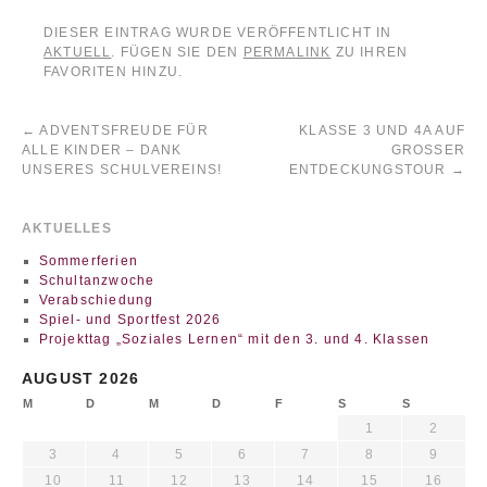
DIESER EINTRAG WURDE VERÖFFENTLICHT IN
AKTUELL
. FÜGEN SIE DEN
PERMALINK
ZU IHREN
FAVORITEN HINZU.
←
ADVENTSFREUDE FÜR
KLASSE 3 UND 4A AUF
ALLE KINDER – DANK
GROSSER E
UNSERES SCHULVEREINS!
NTDECKUNGSTOUR
→
AKTUELLES
Sommerferien
Schultanzwoche
Verabschiedung
Spiel- und Sportfest 2026
Projekttag „Soziales Lernen“ mit den 3. und 4. Klassen
AUGUST 2026
M
D
M
D
F
S
S
1
2
3
4
5
6
7
8
9
10
11
12
13
14
15
16