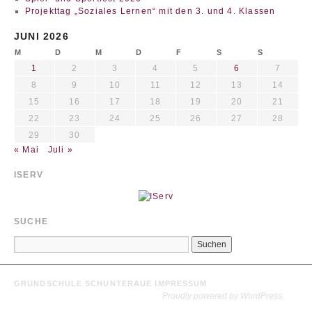
Projekttag „Soziales Lernen“ mit den 3. und 4. Klassen
JUNI 2026
M
D
M
D
F
S
S
1
2
3
4
5
6
7
8
9
10
11
12
13
14
15
16
17
18
19
20
21
22
23
24
25
26
27
28
29
30
« Mai
Juli »
ISERV
SUCHE
GRUNDSCHULE SCHUNTERAUE
IMPRESSUM
Proudly powered by WordPress.