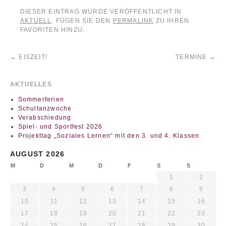
DIESER EINTRAG WURDE VERÖFFENTLICHT IN
AKTUELL
. FÜGEN SIE DEN
PERMALINK
ZU IHREN
FAVORITEN HINZU.
←
EISZEIT!
TERMINE
→
AKTUELLES
Sommerferien
Schultanzwoche
Verabschiedung
Spiel- und Sportfest 2026
Projekttag „Soziales Lernen“ mit den 3. und 4. Klassen
AUGUST 2026
M
D
M
D
F
S
S
1
2
3
4
5
6
7
8
9
10
11
12
13
14
15
16
17
18
19
20
21
22
23
24
25
26
27
28
29
30